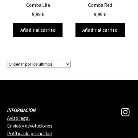
Comba Lila
Comba Red
9,99
€
9,99
€
Añadir al carrito
Añadir al carrito
Ins
INFORMACIÓN
Aviso legal
Envíos y devoluciones
Política de privacidad