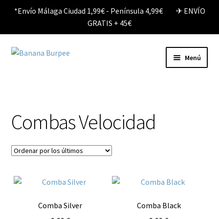
*Envío Málaga Ciudad 1,99€ - Península 4,99€ ✈︎ ENVÍO
GRATIS + 45€
Ir
Ir
Menú
a
al
la
contenido
Tienda
navegación
Calcetines
Combas Velocidad
Mochilas
Llaveros
Combas Velocidad
Comba Silver
Comba Black
Mi cuenta