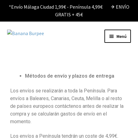
*Envío Málaga Ciudad 1,99€ - Península 4,99€ ✈︎ ENVÍO
GRATIS + 45€
Menú
Tienda
Calcetines
Métodos de envío y plazos de entrega
Mochilas
Los envíos se realizarán a toda la Península. Para
envíos a Baleares, Canarias, Ceuta, Melilla o al resto
Llaveros
de países europeos contáctenos antes de realizar la
compra y se calcularán gastos de envío en el
Combas Velocidad
momento.
Mi cuenta
Los envíos a Península tendrán un coste de 4,99€.