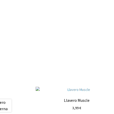
Llavero Muscle
3,99
€