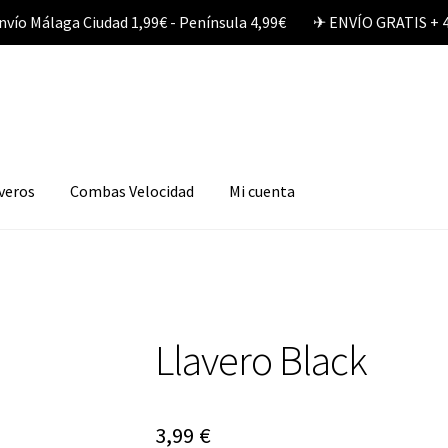
nvío Málaga Ciudad 1,99€ - Península 4,99€ ✈︎ ENVÍO GRATIS + 
veros
Combas Velocidad
Mi cuenta
Llavero Black
3,99
€