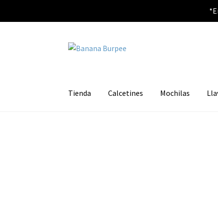
*E
Ir
Ir
a
al
la
contenido
navegación
Tienda
Calcetines
Mochilas
Lla