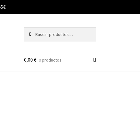
45€
Buscar
Buscar
por:
0,00
€
0 productos